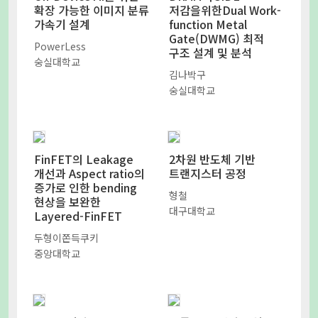
확장 가능한 이미지 분류
저감을위한Dual Work-
가속기 설계
function Metal
Gate(DWMG) 최적
PowerLess
구조 설계 및 분석
숭실대학교
김나박구
숭실대학교
FinFET의 Leakage
2차원 반도체 기반
개선과 Aspect ratio의
트랜지스터 공정
증가로 인한 bending
형철
현상을 보완한
대구대학교
Layered-FinFET
두형이쫀득쿠키
중앙대학교