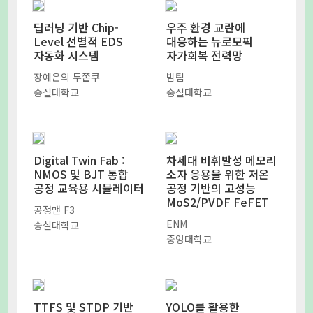
딥러닝 기반 Chip-
우주 환경 교란에
Level 선별적 EDS
대응하는 뉴로모픽
자동화 시스템
자가회복 전력망
장예은의 두쫀쿠
밤팀
숭실대학교
숭실대학교
Digital Twin Fab :
차세대 비휘발성 메모리
NMOS 및 BJT 통합
소자 응용을 위한 저온
공정 교육용 시뮬레이터
공정 기반의 고성능
MoS2/PVDF FeFET
공정맨 F3
ENM
숭실대학교
중앙대학교
TTFS 및 STDP 기반
YOLO를 활용한